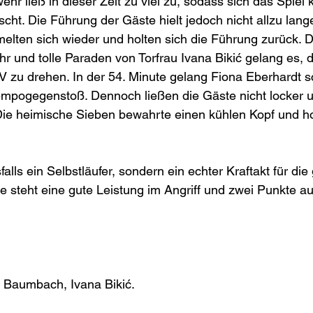
hr ließ in dieser Zeit zu viel zu, sodass sich das Spiel
cht. Die Führung der Gäste hielt jedoch nicht allzu lang
lten sich wieder und holten sich die Führung zurück. D
r und tolle Paraden von Torfrau Ivana Bikić gelang es, d
zu drehen. In der 54. Minute gelang Fiona Eberhardt sc
empogegenstoß. Dennoch ließen die Gäste nicht locker u
Die heimische Sieben bewahrte einen kühlen Kopf und ho
alls ein Selbstläufer, sondern ein echter Kraftakt für die
 steht eine gute Leistung im Angriff und zwei Punkte a
min Baumbach, Ivana Bikić.