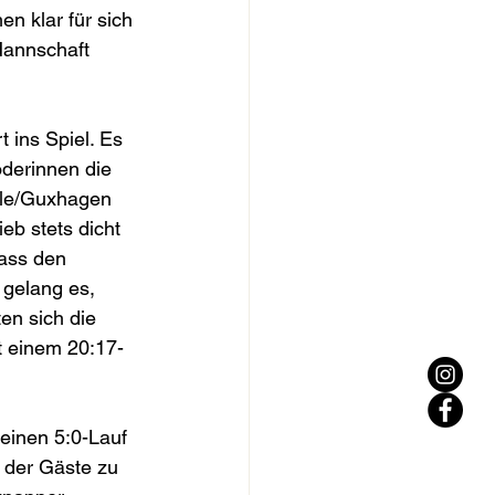
n klar für sich 
Mannschaft 
 ins Spiel. Es 
derinnen die 
rle/Guxhagen 
b stets dicht 
ass den 
gelang es, 
en sich die 
t einem 20:17-
einen 5:0-Lauf 
 der Gäste zu 