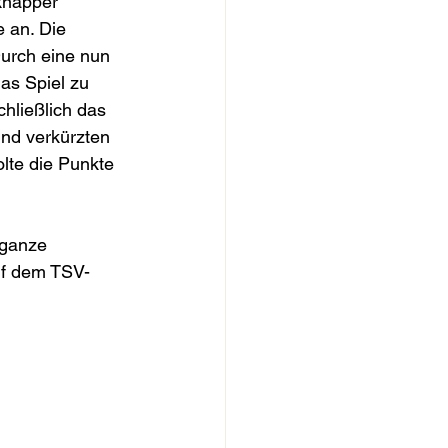
 knapper 
e an. Die 
urch eine nun 
as Spiel zu 
hließlich das 
nd verkürzten 
lte die Punkte 
 ganze 
uf dem TSV-