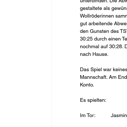
unterbinden. Die Abwe
gestaltete als gewüns
Wollröderinnen samme
gut arbeitende Abweh
den Gunsten des TSV 
30:25 durch einen T
nochmal auf 30:28. 
nach Hause.
Das Spiel war keinesf
Mannschaft. Am Ende
Konto.
Es spielten:
Im Tor:           Jas