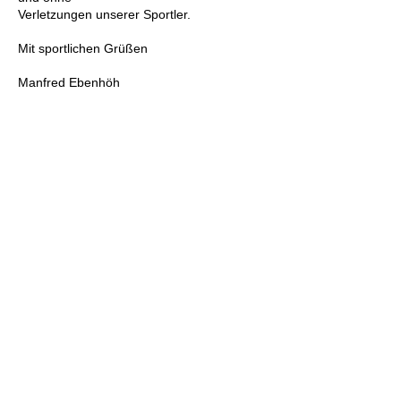
Verletzungen unserer Sportler.
Mit sportlichen Grüßen
Manfred Ebenhöh
Förderverein
Manfred Ebenhöh
1. Vorsitzender