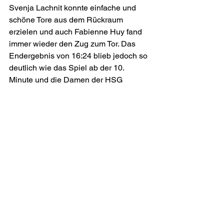
Svenja Lachnit konnte einfache und 
schöne Tore aus dem Rückraum 
erzielen und auch Fabienne Huy fand 
immer wieder den Zug zum Tor. Das 
Endergebnis von 16:24 blieb jedoch so 
deutlich wie das Spiel ab der 10. 
Minute und die Damen der HSG 
Twistetal konnten sich zurecht über 
einen verdienten Auswärtssieg 
freuen.Am
 kommenden Samstag, den 
12.11., sind die Damen des TSV 
Wollrode in Harleshausen bei SVH 
Kassel zu Gast. Anpfiff ist um 18 Uhr. 
Ein Sieg muss her. Die Gastgeberinnen 
stehen mit einem gewonnenen Punkt 
auf dem letzten Tabellenplatz, sind 
jedoch nicht zu unterschätzen. Für den 
TSV heißt es an den eigenen 
Schwachstellen zu arbeiten sowie 