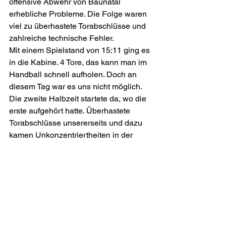
offensive Abwehr von Baunatal 
erhebliche Probleme. Die Folge waren 
viel zu überhastete Torabschlüsse und 
zahlreiche technische Fehler.
Mit einem Spielstand von 15:11 ging es 
in die Kabine. 4 Tore, das kann man im 
Handball schnell aufholen. Doch an 
diesem Tag war es uns nicht möglich. 
Die zweite Halbzeit startete da, wo die 
erste aufgehört hatte. Überhastete 
Torabschlüsse unsererseits und dazu 
kamen Unkonzentriertheiten in der 
Abwehr. Innerhalb von nur 8 Minuten 
zog die HSG von dem ursprünglichen 
15:11 auf ein 20:13 davon.
Auch eine Auszeit konnte keine 
Wunder bewirken, der Angriff agierte 
weiterhin viel zu harmlos und die 
Abwehr konnte auch nicht mehr an die 